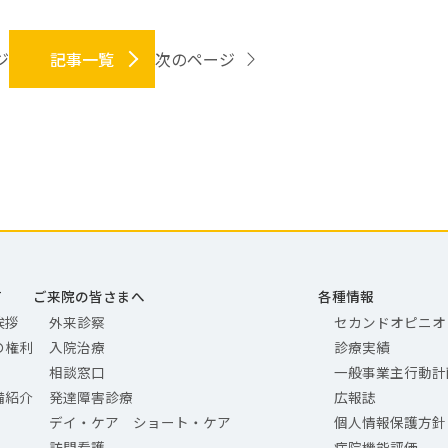
ジ
記事一覧
次のページ
て
ご来院の皆さまへ
各種情報
挨拶
外来診察
セカンドオピニオ
の権利
入院治療
診療実績
相談窓口
一般事業主行動計
備紹介
発達障害診療
広報誌
デイ・ケア ショート・ケア
個人情報保護方針
訪問看護
病院機能評価