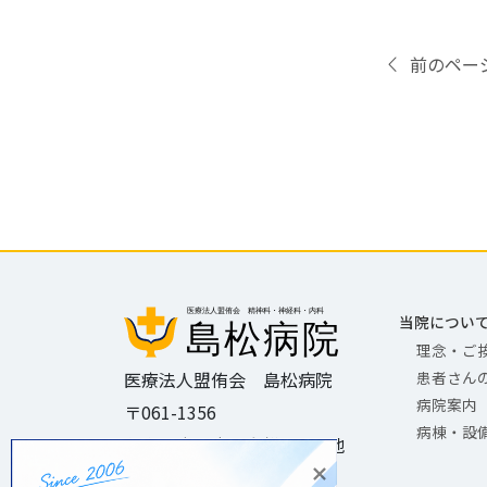
前のペー
当院につい
理念・ご
医療法人盟侑会 島松病院
患者さん
病院案内
〒061-1356
病棟・設
北海道恵庭市西島松570番地
TEL
0123-36-5181