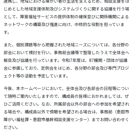
連携し、地域における障がい者の生活を支えるため、相談支援をは
じめとした地域支援体制及びシステムづくりに関する協議を行う場
として、障害福祉サービスの提供体制の確保並びに関係機関による
ネットワークの構築及び推進に向け、中核的な役割を担っていま
す。
また、個別課題等から把握された地域ニーズについては、各分野の
部会において検討を行い、事務局会議等で整理したうえで全体会へ
報告及び協議を行っています。令和7年度は、87機関・団体が協議
会に参画しており、定例会をはじめ、各分野の部会及び専門プロジ
ェクト等の活動を予定しています。
今後、本ホームページにおいて、全体会及び各部会の日程等につい
て随時ご案内いたしますので、構成員の皆様におかれましては、ぜ
ひご活用ください。なお、所属部会以外の部会への参加を希望され
る場合や、構成員以外で傍聴を希望される場合は、事務局（恵庭市
障がい福祉課・恵庭市基幹相談支援センター）までお問い合わせく
ださい。